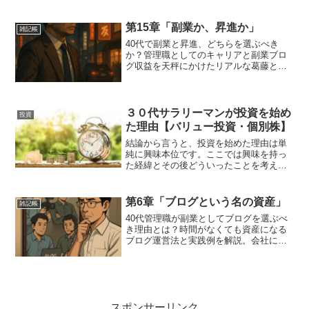
てみたいと思います。色々と公開するに
あたって、億単位のスーパー成功事例な
んかだせたらかっこいいのかもしれませ
第15章「副業か、昇進か」
雑記帳
んが、投資家としては...
40代で副業と昇進、どちらを選ぶべき
か？管理職としてのキャリアと副業ブロ
グ収益を天秤にかけたリアルな葛藤と戦
略を語ります。
３０代サラリーマンが投資を始め
投資
た理由【バリュー投資・個別株】
結論から言うと、投資を始めた理由は単
純に興味本位です。ここでは興味を持っ
た経緯とその後どういったことを考えて
今に至ったかについて紹介します。投資
との出会いまず、一番最初に株の売買を
経験したのは、10年以上前の23歳のころ
第6章「ブログという名の資産」
雑記帳
です。地方国立大の大...
40代管理職が副業としてブログを選ぶべ
き理由とは？時間がなくても資産になる
ブログ運営法と実践例を解説。会社にバ
レずに始める方法も紹介。
スポンサーリンク