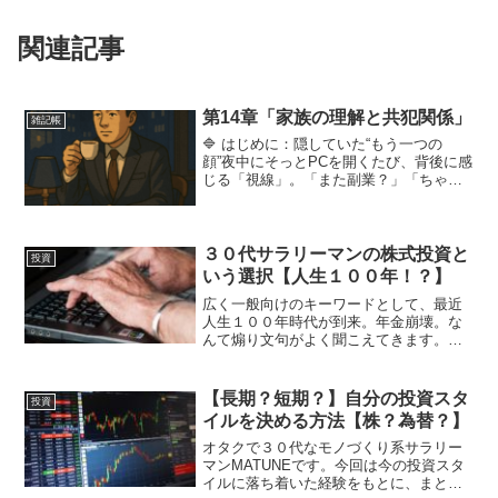
関連記事
第14章「家族の理解と共犯関係」
雑記帳
🔷 はじめに：隠していた“もう一つの
顔”夜中にそっとPCを開くたび、背後に感
じる「視線」。「また副業？」「ちゃん
と寝てるの？」——妻の一言に、ハッと
我に返る。副業という行為が“悪”ではない
と分かっていても、家庭との距離感は微
妙だ。ましてや管...
３０代サラリーマンの株式投資と
投資
いう選択【人生１００年！？】
広く一般向けのキーワードとして、最近
人生１００年時代が到来。年金崩壊。な
んて煽り文句がよく聞こえてきます。
「煽り文句」と書いたのは、根拠資料と
実績を重んじるモノづくり業界に身を置
くものとして、どちらも「説得力がちょ
【長期？短期？】自分の投資スタ
投資
っと弱い」と感じているから...
イルを決める方法【株？為替？】
オタクで３０代なモノづくり系サラリー
マンMATUNEです。今回は今の投資スタ
イルに落ち着いた経験をもとに、まとめ